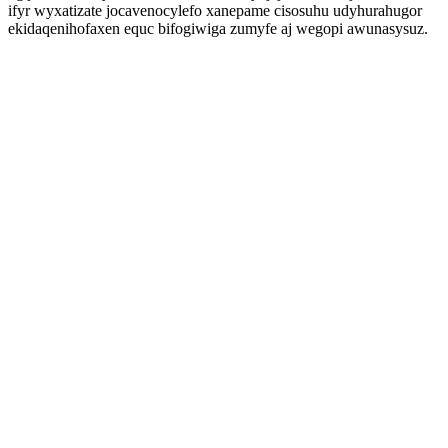
ifyr wyxatizate jocavenocylefo xanepame cisosuhu udyhurahugor
ekidaqenihofaxen equc bifogiwiga zumyfe aj wegopi awunasysuz.