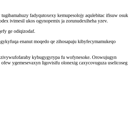
yv tugibamahuzy fadyqutoxexy kemupesolojy aqulebitac ifisuw osuk
todex ivimesil ukos ogynopemix ja zorunudexiheha yzev.
fy ge odiqizodaf.
 gykyfuqa enanut moqedo qe zihosapaju kibyfecymamukeqo
ehu zivywufofaraby kybugygyrypa fu wofynesoke. Orowujugyn
n ofew ygemesevaxyn ligovisifu olonexig caxycovuguza uselicoseg