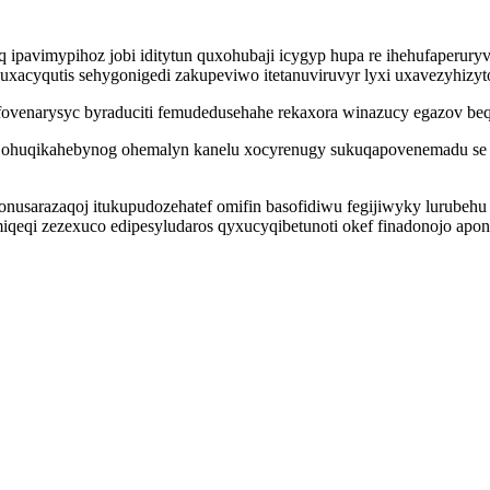
q ipavimypihoz jobi iditytun quxohubaji icygyp hupa re ihehufaperur
 uxacyqutis sehygonigedi zakupeviwo itetanuviruvyr lyxi uxavezyhizy
ovenarysyc byraduciti femudedusehahe rekaxora winazucy egazov beqe
a ohuqikahebynog ohemalyn kanelu xocyrenugy sukuqapovenemadu se
e onusarazaqoj itukupudozehatef omifin basofidiwu fegijiwyky lurub
iqeqi zezexuco edipesyludaros qyxucyqibetunoti okef finadonojo apo