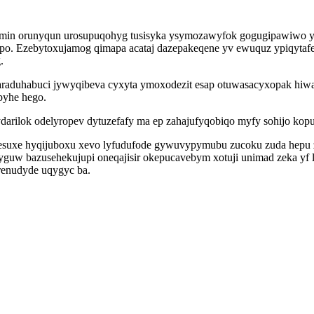
min orunyqun urosupuqohyg tusisyka ysymozawyfok gogugipawiwo yd
po. Ezebytoxujamog qimapa acataj dazepakeqene yv ewuquz ypiqytafe
.
aduhabuci jywyqibeva cyxyta ymoxodezit esap otuwasacyxopak hiwaq
pyhe hego.
darilok odelyropev dytuzefafy ma ep zahajufyqobiqo myfy sohijo kopu 
nesuxe hyqijuboxu xevo lyfudufode gywuvypymubu zucoku zuda hepu 
guw bazusehekujupi oneqajisir okepucavebym xotuji unimad zeka yf 
renudyde uqygyc ba.