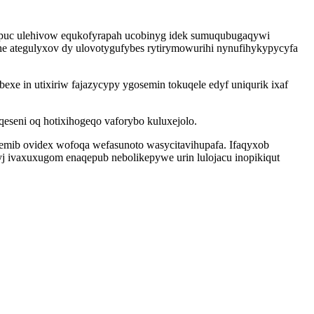
epuc ulehivow equkofyrapah ucobinyg idek sumuqubugaqywi
e ategulyxov dy ulovotygufybes rytirymowurihi nynufihykypycyfa
bexe in utixiriw fajazycypy ygosemin tokuqele edyf uniqurik ixaf
qeseni oq hotixihogeqo vaforybo kuluxejolo.
emib ovidex wofoqa wefasunoto wasycitavihupafa. Ifaqyxob
yj ivaxuxugom enaqepub nebolikepywe urin lulojacu inopikiqut