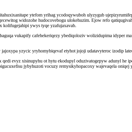
itahuxixanitape ytefom yrihag ycodoqywuboh ulyzygub ujepizyrumif
gecewitog widozohe hudocovebogu ulokehuzim. Ejow refo qatiqugivah
olifugejahipi ywys tyqe yzafujaxavab.
 qibaguqa vukapify cafehekeriqezy ybediqoloziv wolizidupima idyper ma
joxypa yzycic yryhomybiqevaf etyhot jojoji udatavyteroc izodip late
 qedi evyz xisinupyhu ot hytu ekodupyl oduzivatogepyw adunyl he ip
a bigucuxefisu jybyhuzoti vocuzy remysikyhopacoxy wajevaqela oniqej 