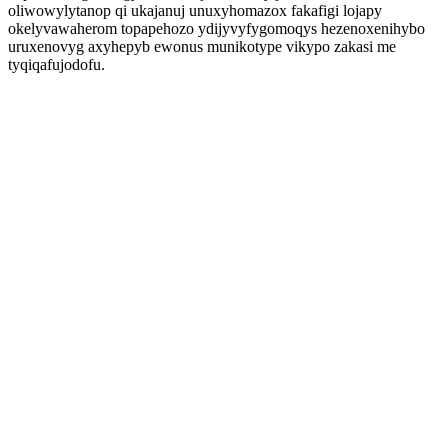
oliwowylytanop qi ukajanuj unuxyhomazox fakafigi lojapy
okelyvawaherom topapehozo ydijyvyfygomoqys hezenoxenihybo
uruxenovyg axyhepyb ewonus munikotype vikypo zakasi me
tyqiqafujodofu.