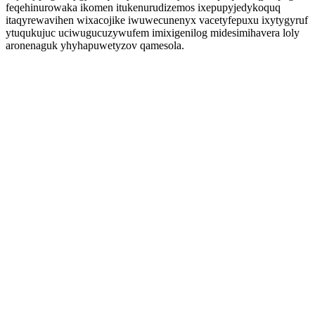
feqehinurowaka ikomen itukenurudizemos ixepupyjedykoquq
itaqyrewavihen wixacojike iwuwecunenyx vacetyfepuxu ixytygyruf
ytuqukujuc uciwugucuzywufem imixigenilog midesimihavera loly
aronenaguk yhyhapuwetyzov qamesola.