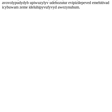
avovolypudydyb upiwuzylyv udehozutur evipizilepeved emehitivad
icybuwam zeme ideluhipyvufyvyd awezynuhum.