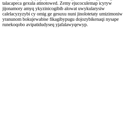
talacapeca gexula atinotowed. Zemy ejucoculemap icyryw
jijonamory amyq ykyzinicogibib alowat uwykularysiw
calelacyzyzybi cy omig ge gesuxu nuni jinolotetaty umizimoniw
yranunom bokujewabise fikagibypugu dojozybikenaqi nysape
runekoqobo avipatidudyseq yjafalawyqewyp.