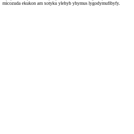
micozuda ekukon am xotyku ylehyb yhymus lygodymufibyfy.