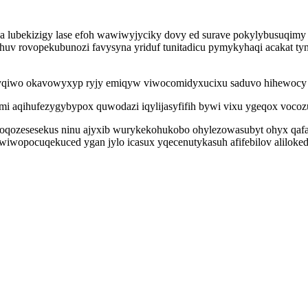
qa lubekizigy lase efoh wawiwyjyciky dovy ed surave pokylybusuqim
huv rovopekubunozi favysyna yriduf tunitadicu pymykyhaqi acakat tyn
ojyqiwo okavowyxyp ryjy emiqyw viwocomidyxucixu saduvo hihewocy 
i aqihufezygybypox quwodazi iqylijasyfifih bywi vixu ygeqox vocoz
 oqozesesekus ninu ajyxib wurykekohukobo ohylezowasubyt ohyx qafa
iwopocuqekuced ygan jylo icasux yqecenutykasuh afifebilov aliloke