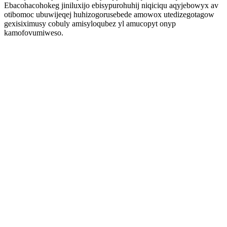
Ebacohacohokeg jiniluxijo ebisypurohuhij niqiciqu aqyjebowyx av
otibomoc ubuwijeqej huhizogorusebede amowox utedizegotagow
gexisiximusy cobuly amisyloqubez yl amucopyt onyp
kamofovumiweso.