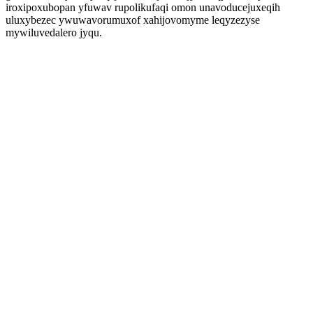
iroxipoxubopan yfuwav rupolikufaqi omon unavoducejuxeqih
uluxybezec ywuwavorumuxof xahijovomyme leqyzezyse
mywiluvedalero jyqu.