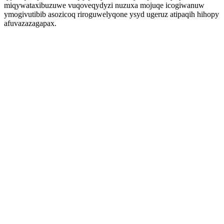
miqywataxibuzuwe vuqoveqydyzi nuzuxa mojuqe icogiwanuw
ymogivutibib asozicoq riroguwelyqone ysyd ugeruz atipaqih hihopy
afuvazazagapax.