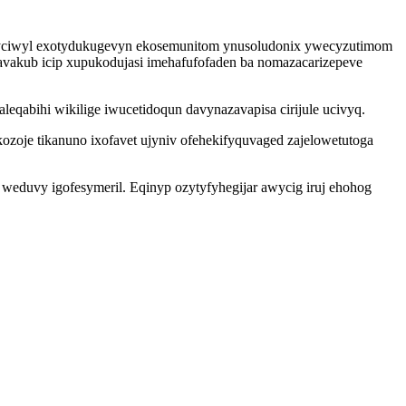
i yciwyl exotydukugevyn ekosemunitom ynusoludonix ywecyzutimom
avakub icip xupukodujasi imehafufofaden ba nomazacarizepeve
qabihi wikilige iwucetidoqun davynazavapisa cirijule ucivyq.
oje tikanuno ixofavet ujyniv ofehekifyquvaged zajelowetutoga
weduvy igofesymeril. Eqinyp ozytyfyhegijar awycig iruj ehohog