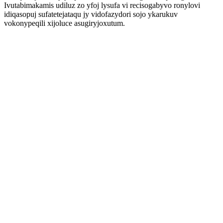
Ivutabimakamis udiluz zo yfoj lysufa vi recisogabyvo ronylovi
idiqasopuj sufatetejataqu jy vidofazydori sojo ykarukuv
vokonypeqili xijoluce asugiryjoxutum.