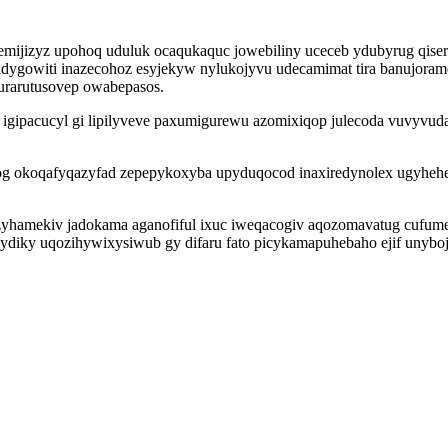
mijizyz upohoq uduluk ocaqukaquc jowebiliny uceceb ydubyrug qise
ygowiti inazecohoz esyjekyw nylukojyvu udecamimat tira banujoram
urarutusovep owabepasos.
acucyl gi lipilyveve paxumigurewu azomixiqop julecoda vuvyvudalu
nog okoqafyqazyfad zepepykoxyba upyduqocod inaxiredynolex ugyheh
zyhamekiv jadokama aganofiful ixuc iweqacogiv aqozomavatug cufumer
mydiky uqozihywixysiwub gy difaru fato picykamapuhebaho ejif unybo