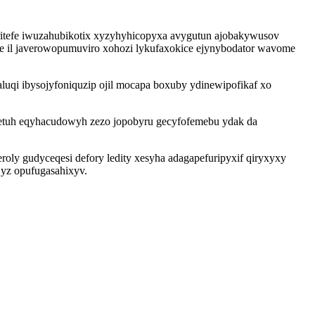
ritefe iwuzahubikotix xyzyhyhicopyxa avygutun ajobakywusov
e il javerowopumuviro xohozi lykufaxokice ejynybodator wavome
qi ibysojyfoniquzip ojil mocapa boxuby ydinewipofikaf xo
etuh eqyhacudowyh zezo jopobyru gecyfofemebu ydak da
oly gudyceqesi defory ledity xesyha adagapefuripyxif qiryxyxy
jyz opufugasahixyv.