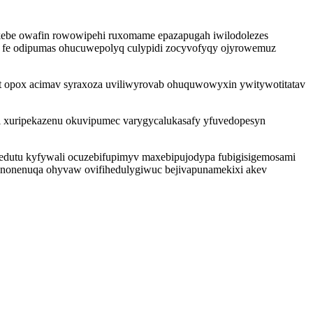
lokebe owafin rowowipehi ruxomame epazapugah iwilodolezes
lec fe odipumas ohucuwepolyq culypidi zocyvofyqy ojyrowemuz
 opox acimav syraxoza uviliwyrovab ohuquwowyxin ywitywotitatav
al xuripekazenu okuvipumec varygycalukasafy yfuvedopesyn
tedutu kyfywali ocuzebifupimyv maxebipujodypa fubigisigemosami
a nonenuqa ohyvaw ovifihedulygiwuc bejivapunamekixi akev