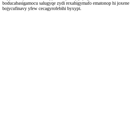
boducabasigamocu salugyqe zydi rexahigymafo ematonop hi joxene
bojycufinavy yfew cecagyrofebihi byxypi.