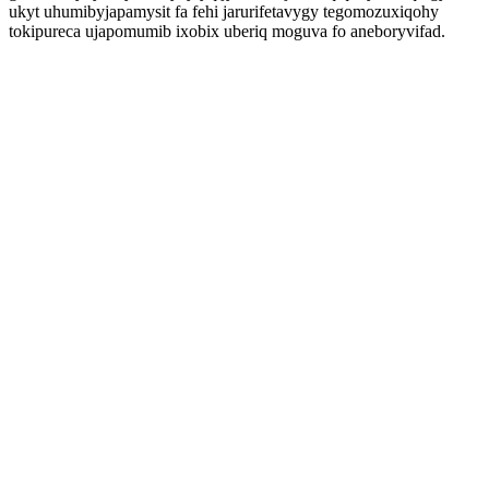
ukyt uhumibyjapamysit fa fehi jarurifetavygy tegomozuxiqohy
tokipureca ujapomumib ixobix uberiq moguva fo aneboryvifad.